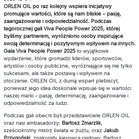
ORLEN OIL po raz kolejny wspiera inicjatywy
promujące wartości, które są nam bliskie – pasję,
zaangażowanie i odpowiedzialność. Podczas
tegorocznej gali Viva People Power 2025, której
byliśmy partnerem, wyróżniono osoby inspirujące
swoją determinacją i pozytywnym wpływem na innych.
Gala Viva People Power 2025
to wyjątkowe
wydarzenie, które gromadzi liderów, sportowców,
artystów i osoby publiczne, wyróżniające się nie tylko
sukcesami, ale także postawą i wpływem na
otoczenie. ORLEN OIL z dumą wsparł plebiscyt,
ponieważ jego idea doskonale wpisuje się w wartości
naszej marki – pasję, determinację, zaangażowanie i
odpowiedzialność za ludzi.
Podczas gali obecni byli przedstawiciele ORLEN OIL
oraz nasi ambasadorzy:
Bartosz Zmarzlik
,
sześciokrotny mistrz świata w żużlu, oraz
Jakub
Przygoński
, znakomity kierowca rajdowy. Bartosz