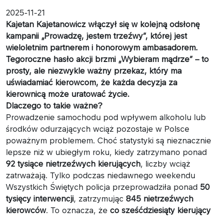
2025-11-21
Kajetan Kajetanowicz włączył się w kolejną odsłonę
kampanii „Prowadzę, jestem trzeźwy”, której jest
wieloletnim partnerem i honorowym ambasadorem.
Tegoroczne hasło akcji brzmi „Wybieram mądrze” – to
prosty, ale niezwykle ważny przekaz, który ma
uświadamiać kierowcom, że każda decyzja za
kierownicą może uratować życie.
Dlaczego to takie ważne?
Prowadzenie samochodu pod wpływem alkoholu lub
środków odurzających wciąż pozostaje w Polsce
poważnym problemem. Choć statystyki są nieznacznie
lepsze niż w ubiegłym roku, kiedy zatrzymano ponad
92 tysiące nietrzeźwych kierujących
, liczby wciąż
zatrważają. Tylko podczas niedawnego weekendu
Wszystkich Świętych policja przeprowadziła ponad
50
tysięcy interwencji
, zatrzymując
845 nietrzeźwych
kierowców
. To oznacza, że
co sześćdziesiąty kierujący