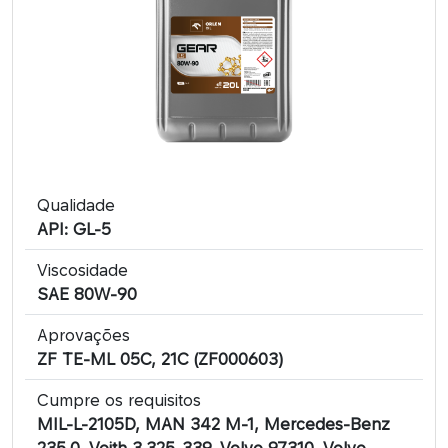
Qualidade
API: GL-5
Viscosidade
SAE 80W-90
Aprovações
ZF TE-ML 05C, 21C (ZF000603)
Cumpre os requisitos
MIL-L-2105D, MAN 342 M-1, Mercedes-Benz
235.0, Voith 3.325-339, Volvo 97310, Volvo