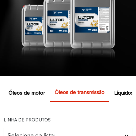
Óleos de transmissão
Óleos de motor
Líquidos 
LINHA DE PRODUTOS
Selecione da lista: