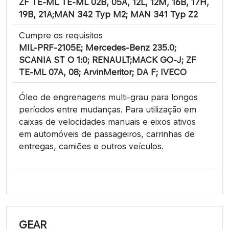
ZF TE-ML TE-ML 02B, 05A, 12L, 12M, 16B, 17H,
19B, 21A;MAN 342 Typ M2; MAN 341 Typ Z2
Cumpre os requisitos
MIL-PRF-2105E; Mercedes-Benz 235.0;
SCANIA ST O 1:0; RENAULT;MACK GO-J; ZF
TE-ML 07A, 08; ArvinMeritor; DA F; IVECO
Óleo de engrenagens multi-grau para longos
períodos entre mudanças. Para utilização em
caixas de velocidades manuais e eixos ativos
em automóveis de passageiros, carrinhas de
entregas, camiões e outros veículos.
GEAR