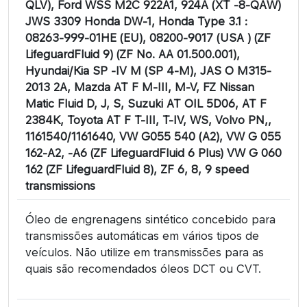
QLV), Ford WSS M2C 922A1, 924A (XT -8-QAW)
JWS 3309 Honda DW-1, Honda Type 3.1 :
08263-999-01HE (EU), 08200-9017 (USA ) (ZF
LifeguardFluid 9) (ZF No. AA 01.500.001),
Hyundai/Kia SP -IV M (SP 4-M), JAS O M315-
2013 2A, Mazda AT F M-III, M-V, FZ Nissan
Matic Fluid D, J, S, Suzuki AT OIL 5D06, AT F
2384K, Toyota AT F T-III, T-IV, WS, Volvo PN,,
1161540/1161640, VW G055 540 (A2), VW G 055
162-A2, -A6 (ZF LifeguardFluid 6 Plus) VW G 060
162 (ZF LifeguardFluid 8), ZF 6, 8, 9 speed
transmissions
Óleo de engrenagens sintético concebido para
transmissões automáticas em vários tipos de
veículos. Não utilize em transmissões para as
quais são recomendados óleos DCT ou CVT.