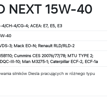
O NEXT 15W-40
I-4/CH-4/CG-4; ACEA: E7, E5, E3
5W-40
 VDS-3; Mack EO-N; Renault RLD/RLD-2
15B110; Cummins CES 20076/77/78; MTU TYPE 2;
DQC-III-10; Man M3275-1; Caterpillar ECF-2, ECF-1a
owania silników Diesla pracujących w różnego typu