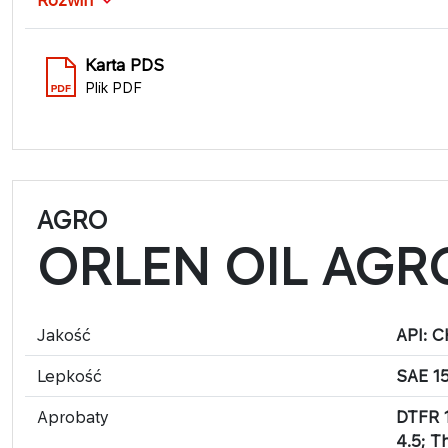
Rozwiń
Karta PDS
Plik PDF
AGRO
ORLEN OIL AGR
Jakość
API: C
Lepkość
SAE 1
Aprobaty
DTFR 1
4.5; T