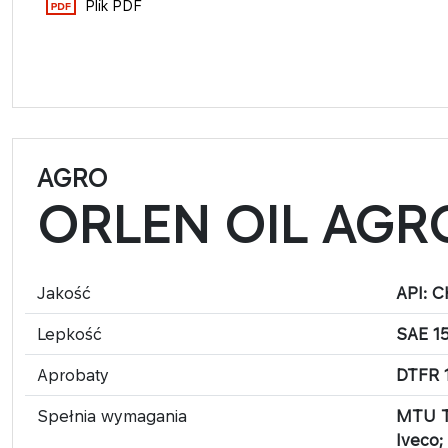
Plik PDF
AGRO
ORLEN OIL AGR
Jakość
API: C
Lepkość
SAE 1
Aprobaty
DTFR 1
Spełnia wymagania
MTU TY
Iveco;