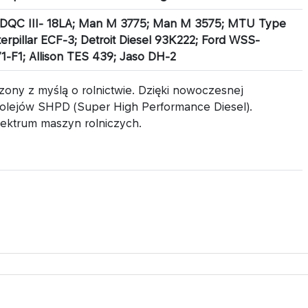
 DQC III- 18LA; Man M 3775; Man M 3575; MTU Type
aterpillar ECF-3; Detroit Diesel 93K222; Ford WSS-
-F1; Allison TES 439; Jaso DH-2
zony z myślą o rolnictwie. Dzięki nowoczesnej
ii olejów SHPD (Super High Performance Diesel).
ektrum maszyn rolniczych.