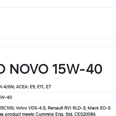
O NOVO 15W-40
K-4/SN; ACEA: E9, E11, E7
5W-40
5C100; Volvo VDS-4.5; Renault RVI RLD-3; Mack EO-S
his product meets Cummins Eng. Std. CES20086