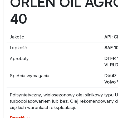
ORLEN OIL AGR
40
Jakość
API: C
Lepkość
SAE 1
Aprobaty
DTFR 
VI RL
Spełnia wymagania
Deutz
Volvo
Półsyntetyczny, wielosezonowy olej silnikowy typ
turbodoładowaniem lub bez. Olej rekomendowany do
ciężkich warunkach eksploatacji.