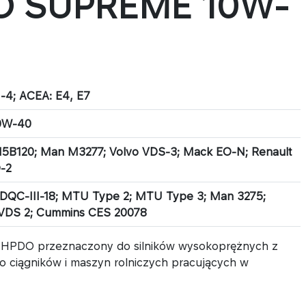
O SUPREME 10W-
I-4; ACEA: E4, E7
0W-40
15B120; Man M3277; Volvo VDS-3; Mack EO-N; Renault
D-2
 DQC-III-18; MTU Type 2; MTU Type 3; Man 3275;
 VDS 2; Cummins CES 20078
u UHPDO przeznaczony do silników wysokoprężnych z
 ciągników i maszyn rolniczych pracujących w