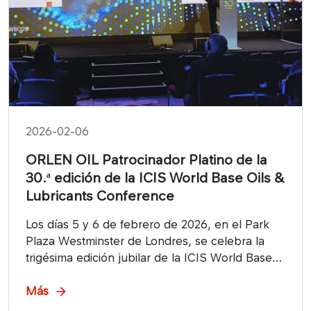
2026-02-06
ORLEN OIL Patrocinador Platino de la
30.ª edición de la ICIS World Base Oils &
Lubricants Conference
Los días 5 y 6 de febrero de 2026, en el Park
Plaza Westminster de Londres, se celebra la
trigésima edición jubilar de la ICIS World Base
Oils &amp; Lubricants Conference, uno de los
eventos más importantes del sector dedicados
Más
al mercado global de aceites base y lubricantes.