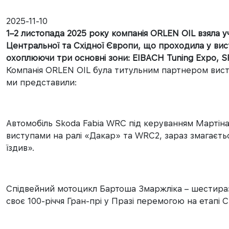
2025-11-10
1–2 листопада 2025 року компанія ORLEN OIL взяла у
Центральної та Східної Європи, що проходила у вист
охоплюючи три основні зони: EIBACH Tuning Expo, S
Компанія ORLEN OIL була титульним партнером виста
ми представили:
Автомобіль Skoda Fabia WRC під керуванням Мартіна
виступами на ралі «Дакар» та WRC2, зараз змагаєтьс
їздив».
Спідвейний мотоцикл Бартоша Змаржліка – шестиразов
своє 100-річчя Гран-прі у Празі перемогою на етапі 