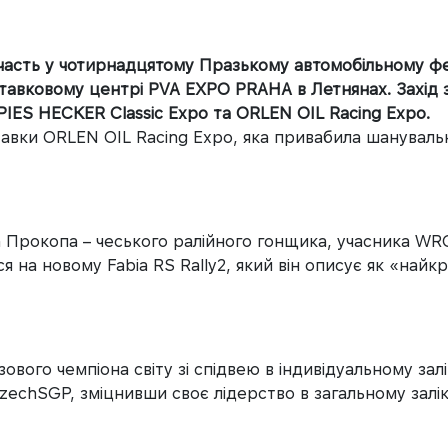
часть у чотирнадцятому Празькому автомобільному фес
авковому центрі PVA EXPO PRAHA в Летнянах. Захід зі
PIES HECKER Classic Expo та ORLEN OIL Racing Expo.
вки ORLEN OIL Racing Expo, яка привабила шанувальни
 Прокопа – чеського ралійного гонщика, учасника WR
я на новому Fabia RS Rally2, який він описує як «найк
ого чемпіона світу зі спідвею в індивідуальному зал
CzechSGP, зміцнивши своє лідерство в загальному залік