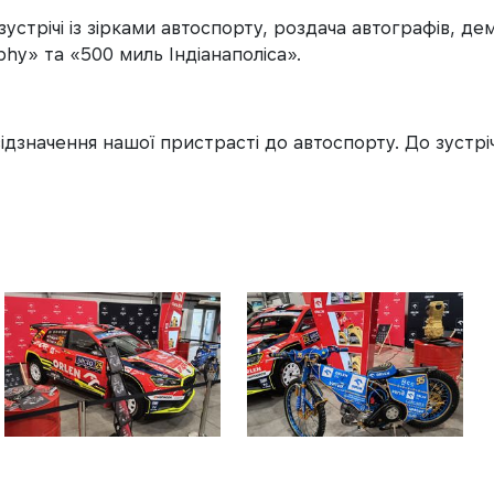
устрічі із зірками автоспорту, роздача автографів, дем
ophy» та «500 миль Індіанаполіса».
 відзначення нашої пристрасті до автоспорту. До зустр