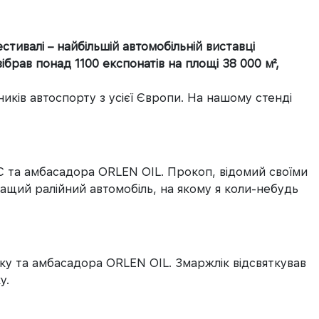
тивалі – найбільшій автомобільній виставці
брав понад 1100 експонатів на площі 38 000 м²,
ків автоспорту з усієї Європи. На нашому стенді
C та амбасадора ORLEN OIL. Прокоп, відомий своїми
ращий ралійний автомобіль, на якому я коли-небудь
іку та амбасадора ORLEN OIL. Змаржлік відсвяткував
у.