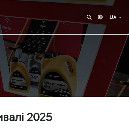
UA
валі 2025